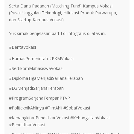
Serta Dana Padanan (Matching Fund) Kampus Vokasi
(Pusat Unggulan Teknologi, Hilirisasi Produk Purwarupa,
dan Startup Kampus Vokasi).
Yuk simak penjelasan part I di infografis di atas ini.
#BeritaVokasi
#HumasPemerintah #PKMVokasi
#SertikomMahasiswaVokasi
#DiplomaTigaMenjadiSarjanaTerapan
#D3MenjadiSarjanaTerapan
#ProgramSarjanaTerapanPTVP
#PoliteknikAhlinya #TimAhli #SobatVokasi
#KebangkitanPendidikanVokasi #KebangkitanVokasi
#PendidikanVokasi