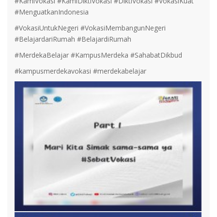
#KamiVokasi #KamiDiktiVokasi #DiktiVokasi #VokasiKuat
#MenguatkanIndonesia
#VokasiUntukNegeri #VokasiMembangunNegeri
#BelajardariRumah #BelajardiRumah
#MerdekaBelajar #KampusMerdeka #SahabatDikbud
#kampusmerdekavokasi #merdekabelajar