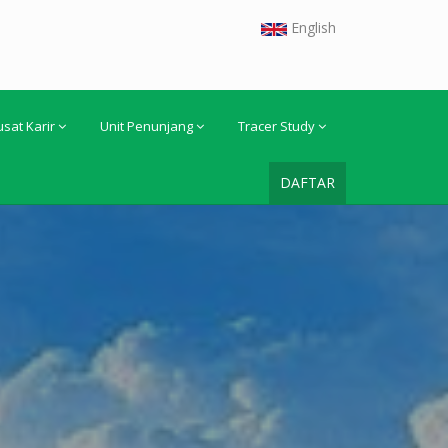
English
usat Karir
Unit Penunjang
Tracer Study
DAFTAR