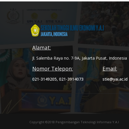
Alamat:
Jl. Salemba Raya no. 7-9A, Jakarta Pusat, Indonesia
Nomor Telepon:
Email:
021-3149205, 021-3914073
stie@yai.ac.id
Copyright ©2018 Pengembangan Teknologi Informasi Y.A.I