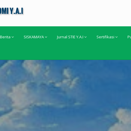
Berita
SISKAMAYA
Jurnal STIE Y.A.I
Sertifikasi
P