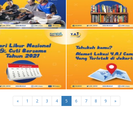
«
1
2
3
4
5
6
7
8
9
»