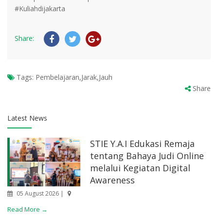
#Kuliahdijakarta
Share:
Tags:
Pembelajaran,Jarak,Jauh
Share
Latest News
STIE Y.A.I Edukasi Remaja
tentang Bahaya Judi Online
melalui Kegiatan Digital
Awareness
05 August 2026 |
Read More →