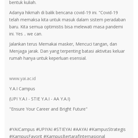
bentuk kuliah.
Adanya hikmah di balik bencana covid-19 ini. "Covid-19
telah memaksa kita untuk masuk dalam sistem peradaban
baru. Kita semua optimistis bisa melewati masa pandemi
ini. Yes .. we can.
Jalankan terus Memakai masker, Mencuci tangan, dan
Menjaga jarak. Dan yang terpenting batasi aktivitas keluar
rumah hanya untuk keperluan esensial.
www.yai.ac.id
Y.A.I Campus
(UPI Y.A.I - STIE Y.A.I - AA Y.A.I)
"Ensure Your Career and Bright Future"
#YAICampus #UPIYAI #STIEYAI #AAYAI #KampusStrategis
#KampusFavorit #KampusBertarafInternasional