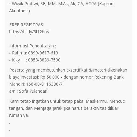
- Wiwik Pratiwi, SE, MM, M.Ak, Ak, CA, ACPA (Kaprodi
Akuntansi)
FREE REGISTRASI
https://bit.ly/3l12htw
Informasi Pendaftaran :
- Rahma​​: 0899-0617-619
- Kiky : 0858-8839-7590
Peserta yang membutuhkan e-sertifikat & materi dikenakan
biaya investasi: Rp 50.000,- dengan nomor Rekening Bank
Mandiri: 166-00-0116380-7
a/n : Sofa Yulandari
Kami tetap ingatkan untuk tetap pakai Maskermu, Mencuci
tangan, dan Menjaga jarak jika harus beraktivitas diluar
rumah ya.
.
.
.