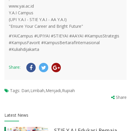
www.yai.ac.id
Y.A.I Campus
(UPI Y.A.I - STIE Y.A.I - AA Y.A.I)
"Ensure Your Career and Bright Future"
#YAICampus #UPIYAI #STIEYAI #AAYAI #KampusStrategis
#KampusFavorit #KampusBertarafInternasional
#Kuliahdijakarta
Share:
Tags:
Dari,Limbah,Menjadi,Rupiah
Share
Latest News
STIE Y.A.I Edukasi Remaja