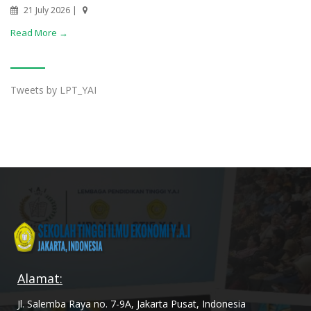
21 July 2026 |
Read More →
Tweets by LPT_YAI
Alamat:
Jl. Salemba Raya no. 7-9A, Jakarta Pusat, Indonesia