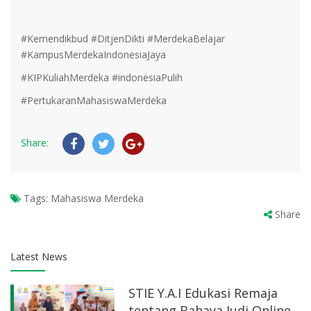
#Kemendikbud #DitjenDikti #MerdekaBelajar
#KampusMerdekaIndonesiaJaya
#KIPKuliahMerdeka #indonesiaPulih
#PertukaranMahasiswaMerdeka
Share:
Tags:
Mahasiswa Merdeka
Share
Latest News
STIE Y.A.I Edukasi Remaja
tentang Bahaya Judi Online