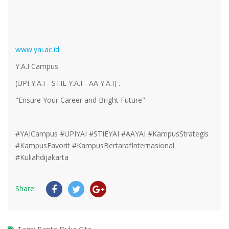
.
.
www.yai.ac.id
Y.A.I Campus
(UPI Y.A.I - STIE Y.A.I - AA Y.A.I) .
"Ensure Your Career and Bright Future"
#YAICampus #UPIYAI #STIEYAI #AAYAI #KampusStrategis
#KampusFavorit #KampusBertarafInternasional
#Kuliahdijakarta
Share: