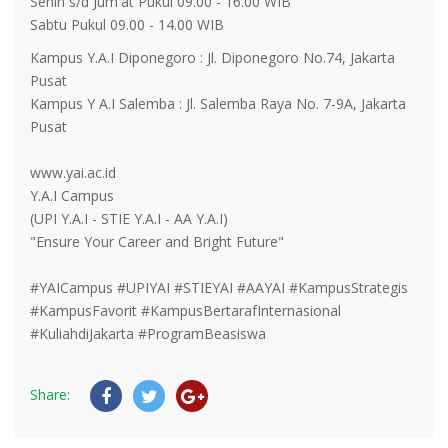
Senin s/d Jum'at Pukul 09.00 - 16.00 WIB
Sabtu Pukul 09.00 - 14.00 WIB
Kampus Y.A.I Diponegoro : Jl. Diponegoro No.74, Jakarta
Pusat
Kampus Y A.I Salemba : Jl. Salemba Raya No. 7-9A, Jakarta
Pusat
www.yai.ac.id⁣
Y.A.I Campus⁣
(UPI Y.A.I - STIE Y.A.I - AA Y.A.I)⁣
"Ensure Your Career and Bright Future"⁣
#YAICampus #UPIYAI #STIEYAI #AAYAI #KampusStrategis
#KampusFavorit #KampusBertarafInternasional
#KuliahdiJakarta #ProgramBeasiswa
Share: