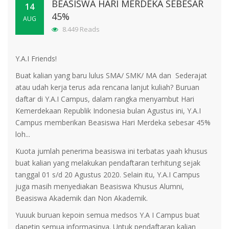
BEASISWA HARI MERDEKA SEBESAR
14
45%
AUG
8.449 Reads
Y.A.I Friends!
Buat kalian yang baru lulus SMA/ SMK/ MA dan Sederajat
atau udah kerja terus ada rencana lanjut kuliah? Buruan
daftar di Y.A.I Campus, dalam rangka menyambut Hari
Kemerdekaan Republik Indonesia bulan Agustus ini, Y.A.I
Campus memberikan Beasiswa Hari Merdeka sebesar 45%
loh...
Kuota jumlah penerima beasiswa ini terbatas yaah khusus
buat kalian yang melakukan pendaftaran terhitung sejak
tanggal 01 s/d 20 Agustus 2020. Selain itu, Y.A.I Campus
juga masih menyediakan Beasiswa Khusus Alumni,
Beasiswa Akademik dan Non Akademik.
Yuuuk buruan kepoin semua medsos Y.A I Campus buat
dapetin semua informasinya. Untuk pendaftaran kalian