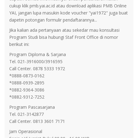
cukup klik pmb.yai.ac.id atau download aplikasi PMB Online
YAI, jangan lupa masukin kode voucher "yai1972" juga buat
dapetin potongan formulir pendaftarannya...
Jika kalian ada pertanyaan atau sekedar mau konsultasi
Program Studi bisa hubungi Staf Front Office di nomor
berikut ini:
Program Diploma & Sarjana
Tel. 021-3916000/3916595
Call Center. 0878 5333 1972
*0888-0873-0162
*0888-0939-2895
*0882-9364-3086
*0882-9312-7252
Program Pascasarjana
Tel. 021-3142877
Call Center. 0813 3601 7171
Jam Operasional